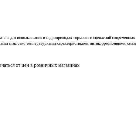
чена для использования в гидроприводах тормозов и сцеплений современны
ичными вязкостно температурными характеристиками, антикоррозионными, сма
ичаться от цен в розничных магазинах