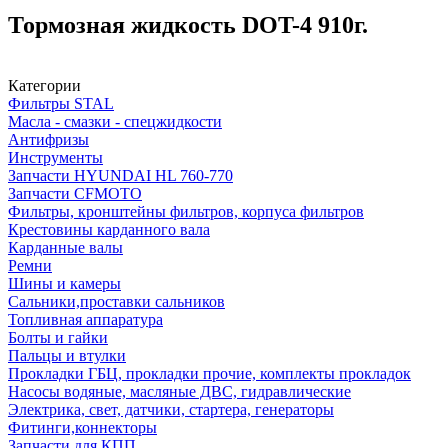
Тормозная жидкость DOT-4 910г.
Категории
Фильтры STAL
Масла - смазки - спецжидкости
Антифризы
Инструменты
Запчасти HYUNDAI HL 760-770
Запчасти CFMOTO
Фильтры, кронштейны фильтров, корпуса фильтров
Крестовины карданного вала
Карданные валы
Ремни
Шины и камеры
Сальники,проставки сальников
Топливная аппаратура
Болты и гайки
Пальцы и втулки
Прокладки ГБЦ, прокладки прочие, комплекты прокладок
Насосы водяные, масляные ДВС, гидравлические
Электрика, свет, датчики, стартера, генераторы
Фитинги,коннекторы
Запчасти для КПП