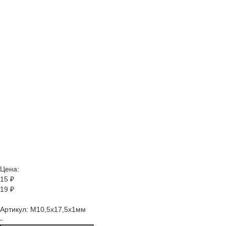
Цена:
15
₽
19 ₽
Артикул:
М10,5х17,5х1мм
-