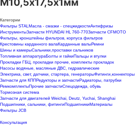
М10,5х17,5х1мм
Категории
Фильтры STAL
Масла - смазки - спецжидкости
Антифризы
Инструменты
Запчасти HYUNDAI HL 760-770
Запчасти CFMOTO
Фильтры, кронштейны фильтров, корпуса фильтров
Крестовины карданного вала
Карданные валы
Ремни
Шины и камеры
Сальники,проставки сальников
Топливная аппаратура
Болты и гайки
Пальцы и втулки
Прокладки ГБЦ, прокладки прочие, комплекты прокладок
Насосы водяные, масляные ДВС, гидравлические
Электрика, свет, датчики, стартера, генераторы
Фитинги,коннекторы
Запчасти для КПП
Редукторы и запчасти
Радиаторы, патрубки
Ремкомплекты
Прочие запчасти
Спецодежда, обувь
Тормозная система
Запчасти для двигателей Weichai, Deutz, Yuchai, Shanghai
Подшипники, сальники, фитинги
Подшипники
Материалы
Фильтры JCB
Консультация