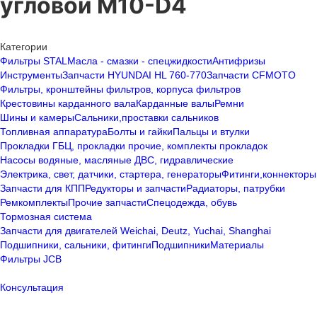
угловой M10-D4
Категории
Фильтры STAL
Масла - смазки - спецжидкости
Антифризы
Инструменты
Запчасти HYUNDAI HL 760-770
Запчасти CFMOTO
Фильтры, кронштейны фильтров, корпуса фильтров
Крестовины карданного вала
Карданные валы
Ремни
Шины и камеры
Сальники,проставки сальников
Топливная аппаратура
Болты и гайки
Пальцы и втулки
Прокладки ГБЦ, прокладки прочие, комплекты прокладок
Насосы водяные, масляные ДВС, гидравлические
Электрика, свет, датчики, стартера, генераторы
Фитинги,коннекторы
Запчасти для КПП
Редукторы и запчасти
Радиаторы, патрубки
Ремкомплекты
Прочие запчасти
Спецодежда, обувь
Тормозная система
Запчасти для двигателей Weichai, Deutz, Yuchai, Shanghai
Подшипники, сальники, фитинги
Подшипники
Материалы
Фильтры JCB
Консультация