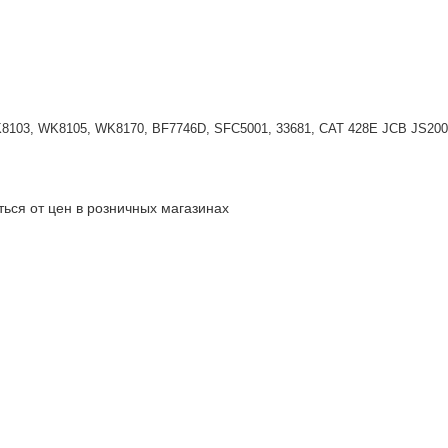
 WK8103, WK8105, WK8170, BF7746D, SFC5001, 33681, CAT 428E JCB JS20
ться от цен в розничных магазинах