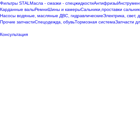
Фильтры STAL
Масла - смазки - спецжидкости
Антифризы
Инструмен
Карданные валы
Ремни
Шины и камеры
Сальники,проставки сальник
Насосы водяные, масляные ДВС, гидравлические
Электрика, свет, 
Прочие запчасти
Спецодежда, обувь
Тормозная система
Запчасти дл
Консультация