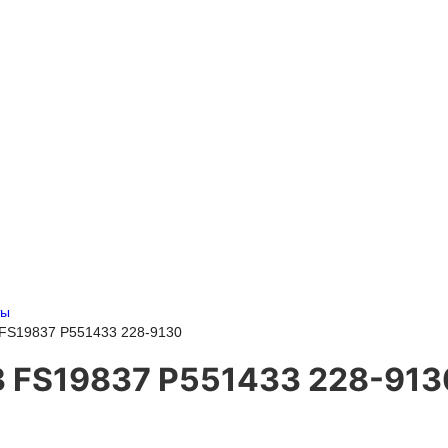
ты
FS19837 P551433 228-9130
 FS19837 P551433 228-913