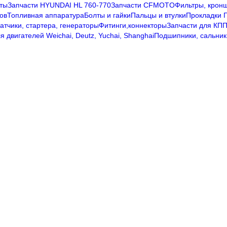
ты
Запчасти HYUNDAI HL 760-770
Запчасти CFMOTO
Фильтры, крон
ов
Топливная аппаратура
Болты и гайки
Пальцы и втулки
Прокладки Г
датчики, стартера, генераторы
Фитинги,коннекторы
Запчасти для КП
я двигателей Weichai, Deutz, Yuchai, Shanghai
Подшипники, сальник