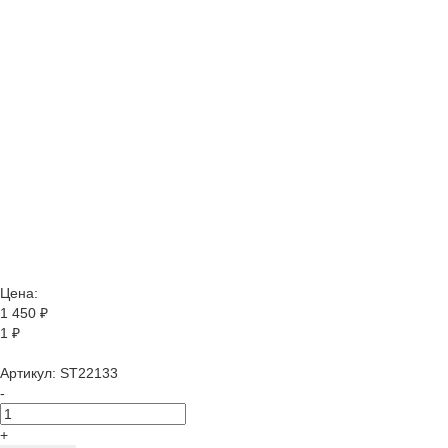
Цена:
1 450
₽
1 ₽
Артикул:
ST22133
-
+