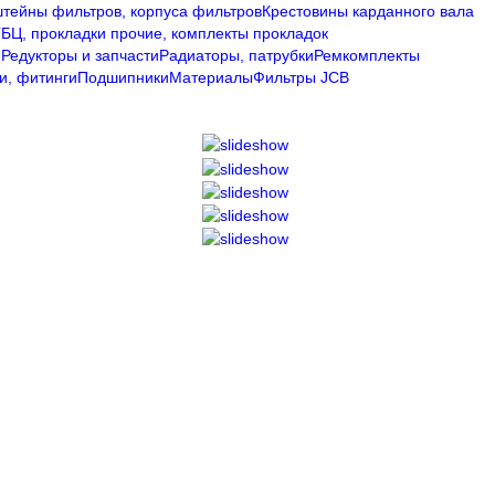
штейны фильтров, корпуса фильтров
Крестовины карданного вала
БЦ, прокладки прочие, комплекты прокладок
П
Редукторы и запчасти
Радиаторы, патрубки
Ремкомплекты
и, фитинги
Подшипники
Материалы
Фильтры JCB